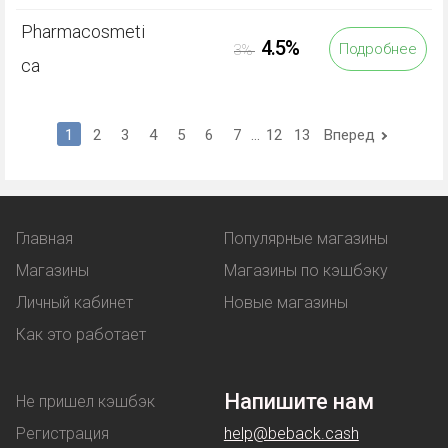
Pharmacosmeti
4.5%
Подробнее
3%
ca
1
2
3
4
5
6
7
...
12
13
Вперед
Главная
Популярные магазины
Магазины
Магазины по кэшбэку
Личный кабинет
Новые магазины
Как это работает
Напишите нам
Не пришел кэшбэк
Регистрация
help@beback.cash